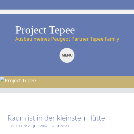
Project Tepee
Ausbau meines Peugeot Partner Tepee Family
MENU
SKIP TO CONTENT
Raum ist in der kleinsten Hütte
POSTED ON:
26. JULI 2014
BY:
TOMSKY