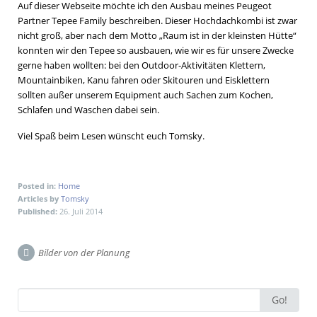
Auf dieser Webseite möchte ich den Ausbau meines Peugeot
Partner Tepee Family beschreiben. Dieser Hochdachkombi ist zwar
nicht groß, aber nach dem Motto „Raum ist in der kleinsten Hütte“
konnten wir den Tepee so ausbauen, wie wir es für unsere Zwecke
gerne haben wollten: bei den Outdoor-Aktivitäten Klettern,
Mountainbiken, Kanu fahren oder Skitouren und Eisklettern
sollten außer unserem Equipment auch Sachen zum Kochen,
Schlafen und Waschen dabei sein.
Viel Spaß beim Lesen wünscht euch Tomsky.
Posted in:
Home
Articles by
Tomsky
Published:
26. Juli 2014
Bilder von der Planung
Post navigation
Search for:
Go!