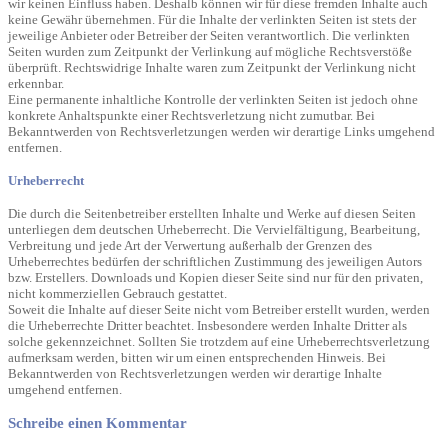
wir keinen Einfluss haben. Deshalb können wir für diese fremden Inhalte auch
keine Gewähr übernehmen. Für die Inhalte der verlinkten Seiten ist stets der
jeweilige Anbieter oder Betreiber der Seiten verantwortlich. Die verlinkten
Seiten wurden zum Zeitpunkt der Verlinkung auf mögliche Rechtsverstöße
überprüft. Rechtswidrige Inhalte waren zum Zeitpunkt der Verlinkung nicht
erkennbar.
Eine permanente inhaltliche Kontrolle der verlinkten Seiten ist jedoch ohne
konkrete Anhaltspunkte einer Rechtsverletzung nicht zumutbar. Bei
Bekanntwerden von Rechtsverletzungen werden wir derartige Links umgehend
entfernen.
Urheberrecht
Die durch die Seitenbetreiber erstellten Inhalte und Werke auf diesen Seiten
unterliegen dem deutschen Urheberrecht. Die Vervielfältigung, Bearbeitung,
Verbreitung und jede Art der Verwertung außerhalb der Grenzen des
Urheberrechtes bedürfen der schriftlichen Zustimmung des jeweiligen Autors
bzw. Erstellers. Downloads und Kopien dieser Seite sind nur für den privaten,
nicht kommerziellen Gebrauch gestattet.
Soweit die Inhalte auf dieser Seite nicht vom Betreiber erstellt wurden, werden
die Urheberrechte Dritter beachtet. Insbesondere werden Inhalte Dritter als
solche gekennzeichnet. Sollten Sie trotzdem auf eine Urheberrechtsverletzung
aufmerksam werden, bitten wir um einen entsprechenden Hinweis. Bei
Bekanntwerden von Rechtsverletzungen werden wir derartige Inhalte
umgehend entfernen.
Schreibe einen Kommentar