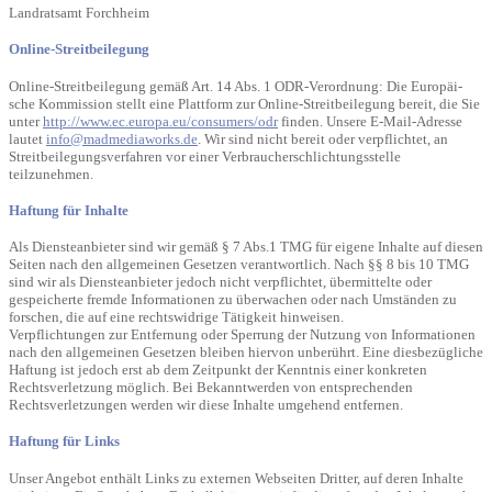
Landratsamt Forchheim
On­li­ne-Streit­bei­le­gung
On­li­ne-Streit­bei­le­gung gemäß Art. 14 Abs. 1 ODR-Ver­ord­nung: Die Eu­ro­päi­
sche Kom­mis­si­on stellt eine Platt­form zur On­li­ne-Streit­bei­le­gung be­reit, die Sie
unter
http://www.ec.europa.eu/consumers/odr
fin­den. Un­se­re E-Mail-Adres­se
lau­tet
info@madmediaworks.de
. Wir sind nicht bereit oder verpflichtet, an
Streitbeilegungsverfahren vor einer Verbraucherschlichtungsstelle
teilzunehmen.
Haftung für Inhalte
Als Diensteanbieter sind wir gemäß § 7 Abs.1 TMG für eigene Inhalte auf diesen
Seiten nach den allgemeinen Gesetzen verantwortlich. Nach §§ 8 bis 10 TMG
sind wir als Diensteanbieter jedoch nicht verpflichtet, übermittelte oder
gespeicherte fremde Informationen zu überwachen oder nach Umständen zu
forschen, die auf eine rechtswidrige Tätigkeit hinweisen.
Verpflichtungen zur Entfernung oder Sperrung der Nutzung von Informationen
nach den allgemeinen Gesetzen bleiben hiervon unberührt. Eine diesbezügliche
Haftung ist jedoch erst ab dem Zeitpunkt der Kenntnis einer konkreten
Rechtsverletzung möglich. Bei Bekanntwerden von entsprechenden
Rechtsverletzungen werden wir diese Inhalte umgehend entfernen.
Haftung für Links
Unser Angebot enthält Links zu externen Webseiten Dritter, auf deren Inhalte