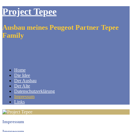
Project Tepee
Ausbau meines Peugeot Partner Tepee
Family
Menu
Skip to content
Home
Die Idee
Der Ausbau
Der Alte
Datenschutzerklärung
Impressum
Links
Impressum
Impressum